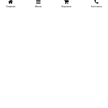
Главная
Меню
Корзина
Контакты
SPB-KROVATI.RU
+7 (812) 415-88-72
СПБ
+7 (495) 308-38-91
МСК
Работаем с 9:00 до 22:00 каждый Божий день :)
Заказать обратный звонок
ПРОИЗВОДИТЕЛИ КРОВАТЕЙ
Этажерка
Bennarti
Мир Матрасов
Орматек