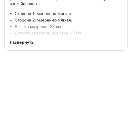
спокойно спать.
Сторона 1: умеренно-мягкая.
Сторона 2: умеренно-мягкая.
Высота матраса - 35 см.
Допустимая разница в весе - 30 кг.
Максимальный вес на одно спальное место - 120 кг.
Развернуть
Материалы:
Высокоэластичная пена с рельефом Ergo Foam - 3 см.
ППУ (Искусственный латекс) - 10 см.
Независимый пружинный блок TFK (250 пружин на 1
м2.)
ППУ (Искусственный латекс) - 6 см.
В стандартную комплектацию входит несъемный чехол
SoftTech из трикотажной ткани, простеганной на
антиаллергенном волокне - холконе (250 гр./м2).
Гарантия:
2 года.