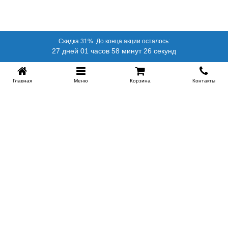
Скидка 31%. До конца акции осталось:
27 дней 01 часов 58 минут 25 секунд
Главная
Меню
Корзина
Контакты
SPB-KROVATI.RU
+7 (812) 415-88-72
СПБ
+7 (495) 308-38-91
МСК
Работаем с 9:00 до 22:00 каждый Божий день :)
Заказать обратный звонок