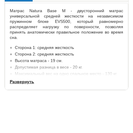
Матрас Natura Base М - двусторонний матрас
универсальной средней жесткости на независимом
пружинном блоке EVS500, который равномерно
распределяет нагрузку по поверхности, позволяя
принять анатомически правильное положение во время
сна.
Сторона 1: средняя жесткость
Сторона 2: средняя жесткость
Высота матраса - 19 см.
Допустимая разница в весе - 20 кг.
Максимальный вес на одно спальное место - 130 кг.
Развернуть
Материалы:
Пена средней жесткости Raitex Support - 1 см.
Объемный войлок Felt Fiber - 1 см.
Изоляционный слой TermoFelt.
Независимый пружинный блок EVS500 (512 пружин на
спальное место) - 14 см.
Объемный войлок Felt Fiber - 1 см.