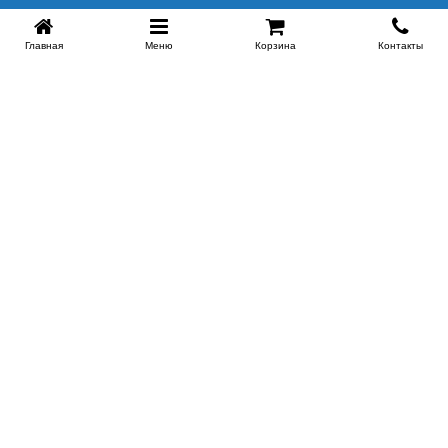
Главная
Меню
Корзина
Контакты
SPB-KROVATI.RU
+7 (812) 415-88-72
СПБ
+7 (495) 308-38-91
МСК
Работаем с 9:00 до 22:00 каждый Божий день :)
Заказать обратный звонок
ПРОИЗВОДИТЕЛИ КРОВАТЕЙ
Этажерка
Bennarti
Мир Матрасов