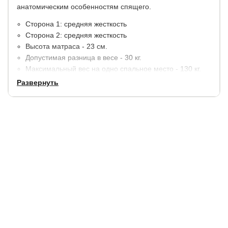
анатомическим особенностям спящего.
Сторона 1: средняя жесткость
Сторона 2: средняя жесткость
Высота матраса - 23 см.
Допустимая разница в весе - 30 кг.
Максимальный вес на одно спальное место - 130 кг.
Развернуть
Материалы:
Пена с массажным эффектом - 2 см.
Би-кокос - 1 см.
Спанбонд.
Блок независимых пружин EVS500 (250 шт/м2)
высотой 14 см.
Спанбонд.
Би-кокос - 1 см.
Пена с массажным эффектом - 2 см.
В стандартную комплектацию входит несъемный чехол
из белого трикотажа с нежным рисунком, простеганый на
высокообъемном волокне (трикотаж + синтепон 250 гр +