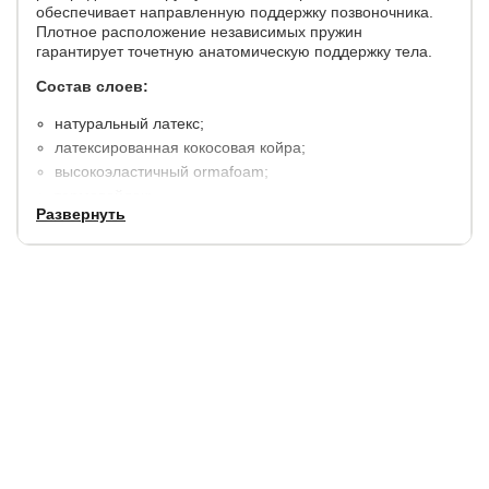
обеспечивает направленную поддержку позвоночника.
Плотное расположение независимых пружин
гарантирует точетную анатомическую поддержку тела.
Состав слоев:
натуральный латекс;
латексированная кокосовая койра;
высокоэластичный ormafoam;
термовойлок;
Развернуть
пружинный блок системы "4D Matrix" (310 пружин на
2
м
). Пружины смещены максимально близко друг к
другу (по принципу пчелиных сот), что увеличивает
частоту пружин на спальное место и сводит к
минимуму пустоты.
спанбонд;
ormafoam;
короб из ormafoam.
несъемный чехол из трикотажной ткани,
простеганный на высокообъемном гипоаллергенном
2
волокне (400 г/м
) со спанбондом и материалом