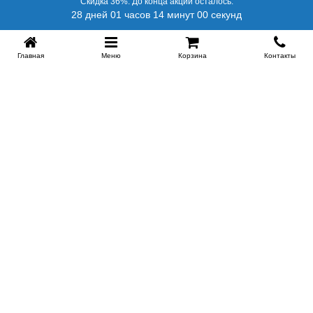
Скидка 36%. До конца акции осталось:
28 дней 01 часов 13 минут 59 секунд
Главная
Меню
Корзина
Контакты
SPB-KROVATI.RU
+7 (812) 415-88-72
СПБ
+7 (495) 308-38-91
МСК
Работаем с 9:00 до 22:00 каждый Божий день :)
Заказать обратный звонок
ПРОИЗВОДИТЕЛИ КРОВАТЕЙ
Этажерка
Bennarti