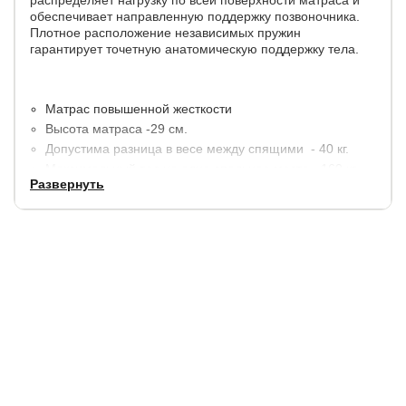
распределяет нагрузку по всей поверхности матраса и
обеспечивает направленную поддержку позвоночника.
Плотное расположение независимых пружин
гарантирует точетную анатомическую поддержку тела.
Матрас повышенной жесткости
Высота матраса -29 см.
Допустима разница в весе между спящими - 40 кг.
Максимальный вес на одно спальное место - 160 кг.
Развернуть
Состав слоев: кокос (4 см), OrmaFoam (2 см).
Гарантия:
1,5 года (при покупке с защитным чехлом - 25
лет)
Срок службы:
25 лет.
Купить в 1 клик