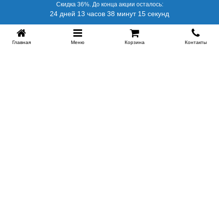
Скидка 36%. До конца акции осталось:
24 дней 13 часов 38 минут 14 секунд
Главная
Меню
Корзина
Контакты
SPB-KROVATI.RU
+7 (812) 415-88-72
СПБ
+7 (495) 308-38-91
МСК
Работаем с 9:00 до 22:00 каждый Божий день :)
Заказать обратный звонок
ПРОИЗВОДИТЕЛИ КРОВАТЕЙ
Этажерка