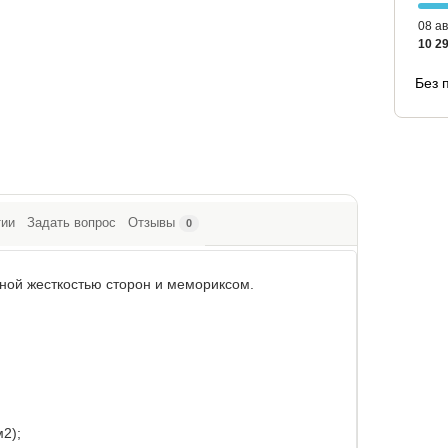
08 ав
10 29
Без 
тии
Задать вопрос
Отзывы
0
ной жесткостью сторон и мемориксом.
2);