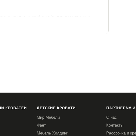
котаж, простеганный на объемном волокне и
130 кг.
И КРОВАТЕЙ
ДЕТСКИЕ КРОВАТИ
ПАРТНЕРАМ И
Мир Мебели
О нас
Фант
Контакты
5
90x200
120x190
120x195
120x200
Мебель Холдинг
Рассрочка и кр