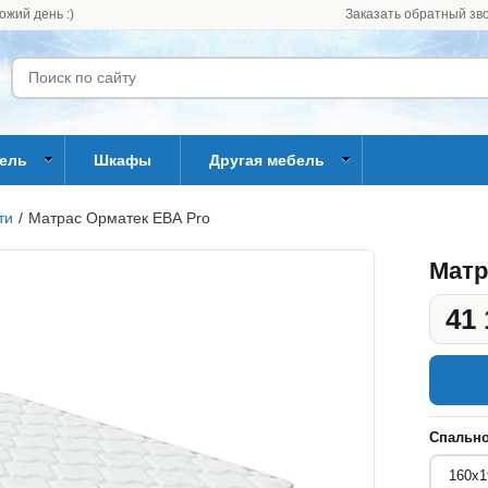
ожий день :)
Заказать обратный зв
бель
Шкафы
Другая мебель
ти
/
Матрас Орматек ЕВА Pro
Матр
41 
Спально