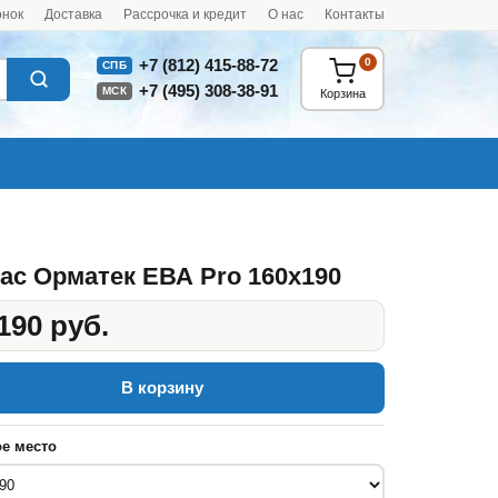
онок
Доставка
Рассрочка и кредит
О нас
Контакты
0
+7 (812) 415-88-72
СПБ
+7 (495) 308-38-91
МСК
Корзина
ас Орматек ЕВА Pro 160x190
190 руб.
В корзину
е место