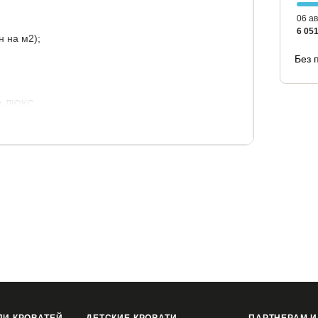
06 ав
6 051
 на м2);
Без 
2) ЛЮКС
г.