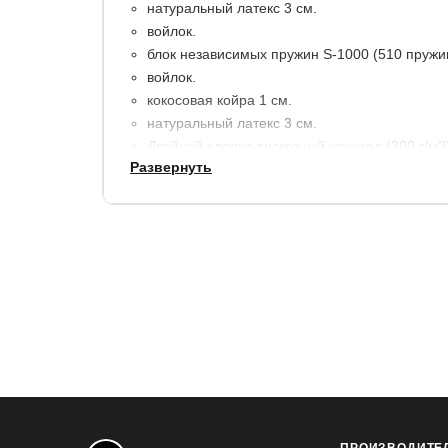
натуральный латекс 3 см.
войлок.
блок независимых пружин S-1000 (510 пружин
войлок.
кокосовая койра 1 см.
натуральный латекс 3 см.
Двойной хлопко-вискозный жаккард (300 г/м
Развернуть
высота: 22 см.
максимальный вес на 1 спальное место: 120 к
Гарантия:
3 года