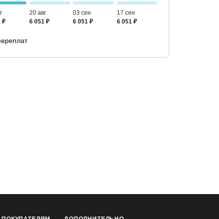
г
20 авг
03 сен
17 сен
 ₽
6 051 ₽
6 051 ₽
6 051 ₽
переплат