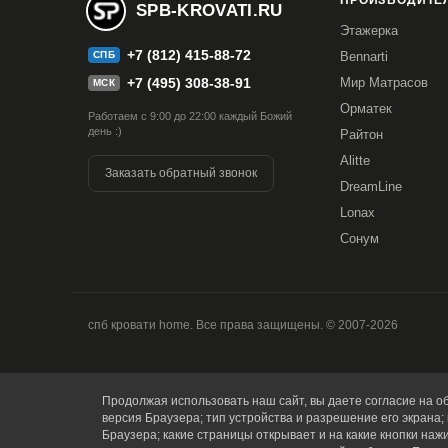
ПРОИЗВОДИТЕЛ
SPB-KROVATI.RU
Этажерка
+7 (812) 415-88-72
СПБ
Bennarti
+7 (495) 308-38-91
Мир Матрасов
МСК
Орматек
Работаем с 9:00 до 22:00 каждый Божий
день :)
Райтон
Alitte
Заказать обратный звонок
DreamLine
Lonax
Сонум
спб кровати home. Все права защищены. © 2007-2026
Продолжая использовать наш сайт, вы даете согласие на об
версия Браузера; тип устройства и разрешение его экрана; 
Браузера; какие страницы открывает и на какие кнопки наж