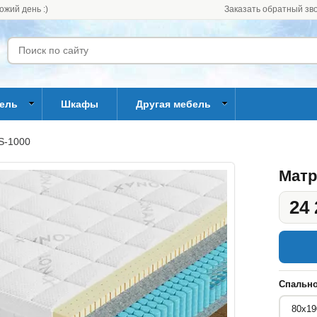
ожий день :)
Заказать обратный зв
бель
Шкафы
Другая мебель
S-1000
Матр
24 
Спально