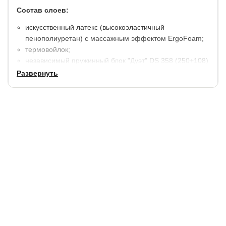
Состав слоев:
искусственный латекс (высокоэластичный
пенополиуретан) с массажным эффектом ErgoFoam;
термовойлок;
независимый пружинный блок "Дуэт" DS 358 (250+108)
пр./м2 с размещением в каждой второй пружине
Развернуть
дополнительной пружины меньшего диаметра и
высоты; усиление по периметру из пенополиуретана;
термовойлок;
искусственный латекс (высокоэластичный
пенополиуретан) с массажным эффектом ErgoFoam;
чехол: трикотажная ткань SofTech. Простеган на
холлконе 250 гр./м2.
высота 21 см.
Гарантия:
2 года на наполнители и чехол (10 лет на
пружинный блок).