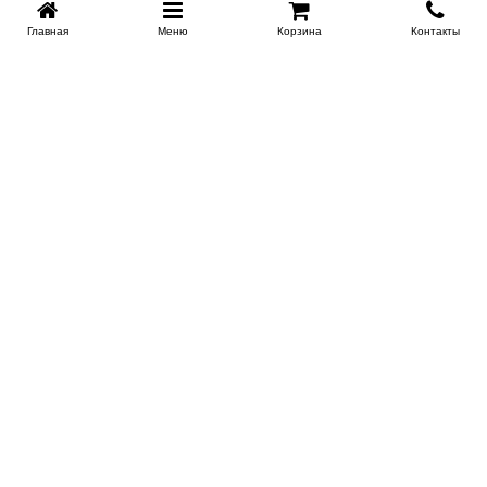
Главная
Меню
Корзина
Контакты
SPB-KROVATI.RU
+7 (812) 415-88-72
СПБ
+7 (495) 308-38-91
МСК
Работаем с 9:00 до 22:00 каждый Божий день :)
Заказать обратный звонок
ПРОИЗВОДИТЕЛИ КРОВАТЕЙ
Этажерка
Bennarti
Мир Матрасов
Орматек