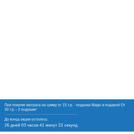
При покупке матраса на сумму от 15 т.р. - подушка Magic в подарок! От
30 т.р. - 2 подушки!
До конца акции осталось:
26 дней 03 часов 41 минут 22 секунд