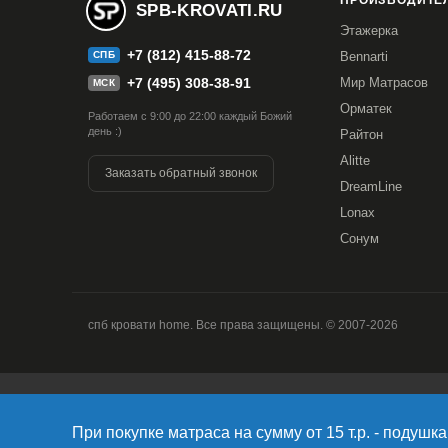
ПРОИЗВОДИТЕЛ
SPB-KROVATI.RU
Этажерка
+7 (812) 415-88-72
СПБ
Bennarti
+7 (495) 308-38-91
Мир Матрасов
МСК
Орматек
Работаем с 9:00 до 22:00 каждый Божий
день :)
Райтон
Alitte
Заказать обратный звонок
DreamLine
Lonax
Сонум
спб кровати home. Все права защищены. © 2007-2026
Продолжая использовать наш сайт, вы даете согласие на об
версия Браузера; тип устройства и разрешение его экрана; 
При покупке матраса на сумму от 15 т.р. - подушка 
Браузера; какие страницы открывает и на какие кнопки наж