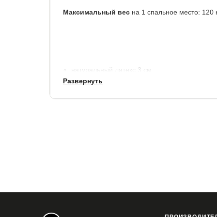
Максимальный вес
на 1 спальное место: 120 к
натуральный латекс 3 см;
Развернуть
моноблок из искусственного латекса (высоко
чехол: Lux, ткань из хлопкового жаккарда (с
холлконе 200 гр./м2.
высота 18 см.
Матрас в вакуумной упаковке, скрученный в ком
транспортировки.
Готов к использованию через 8-10 часов после 
Гарантия:
2 года.