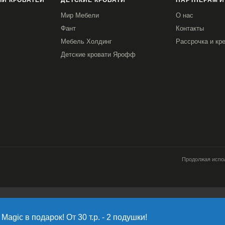
И КРОВАТЕЙ
ДЕТСКИЕ КРОВАТИ
ПАРТНЕРАМ И
Мир Мебели
О нас
Фант
Контакты
Мебель Холдинг
Рассрочка и кр
Детские кровати Ярофф
Продолжая испол
работку файлов cookie, пользовательских данных (сведения о местоположени
источник откуда пришел на сайт пользователь; с какого сайта или по какой ре
Magic в подарок! От 30 т.р. - 2 подушки!
имает пользователь; ip-адрес) в целях функционирования сайта, проведения 