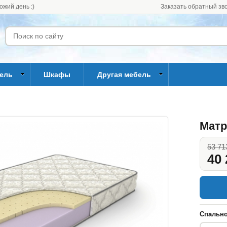
ожий день :)
Заказать обратный зв
бель
Шкафы
Другая мебель
Матр
53 71
40 
Спально