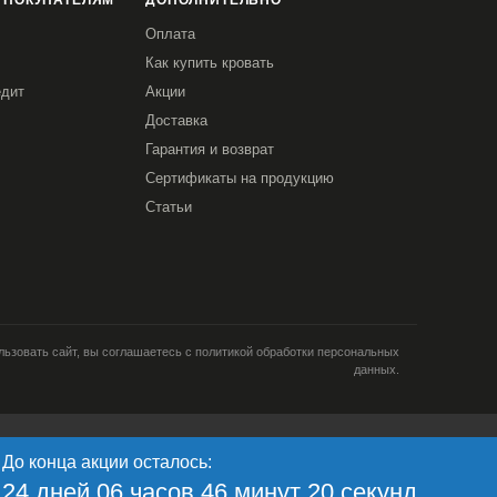
 ПОКУПАТЕЛЯМ
ДОПОЛНИТЕЛЬНО
Оплата
Как купить кровать
едит
Акции
Доставка
Гарантия и возврат
Сертификаты на продукцию
Статьи
ьзовать сайт, вы соглашаетесь с политикой обработки персональных
данных.
и; тип и версия ОС; тип и
До конца акции осталось:
кламе; язык ОС и
Я согласен
ретаргетинга и
24 дней 06 часов 46 минут 19 секунд