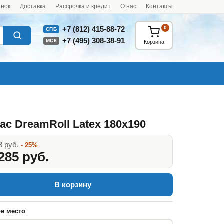
онок
Доставка
Рассрочка и кредит
О нас
Контакты
0
+7 (812) 415-88-72
СПБ
+7 (495) 308-38-91
МСК
Корзина
ас DreamRoll Latex 180x190
3 руб.
- 25%
285 руб.
В корзину
е место