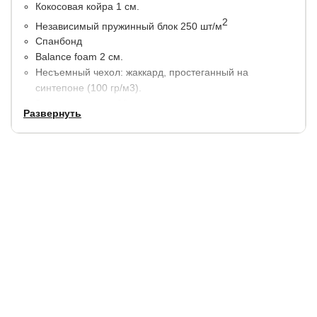
Кокосовая койра 1 см.
2
Независимый пружинный блок 250 шт/м
Спанбонд
Balance foam 2 см.
Несъемный чехол: жаккард, простеганный на
синтепоне (100 гр/м3).
Высота матраса: 20 см.
Развернуть
Максимальная нагрузка на 1 спальное место 100 кг.
Гарантия:
2 года.