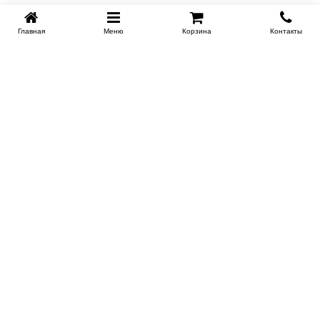
Главная
Меню
Корзина
Контакты
SPB-KROVATI.RU
+7 (812) 415-88-72
СПБ
+7 (495) 308-38-91
МСК
Работаем с 9:00 до 22:00 каждый Божий день :)
Заказать обратный звонок
ПРОИЗВОДИТЕЛИ КРОВАТЕЙ
Этажерка
Bennarti
Мир Матрасов