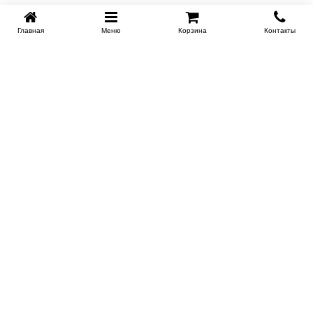
Главная
Меню
Корзина
Контакты
SPB-KROVATI.RU
+7 (812) 415-88-72
СПБ
+7 (495) 308-38-91
МСК
Работаем с 9:00 до 22:00 каждый Божий день :)
Заказать обратный звонок
ПРОИЗВОДИТЕЛИ КРОВАТЕЙ
Этажерка
Bennarti
Мир Матрасов