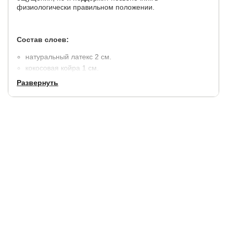
физиологически правильном положении.
Состав слоев:
натуральный латекс 2 см.
кокосовая койра 1 см.
термовойлок.
Развернуть
независимый пружинный блок TFK (250 штук на 1
кв.м.).
термовойлок.
кокосовая койра 1 см.
натуральный латекс 2 см.
несъемный чехол Lux: ткань из хлопкового жаккарда,
простеганного на гипоаллергенном материале —
холконе — плотностью 200 гр /кв.м.
высота матраса - 21 см.
максимальный вес на одно спальное место - 120 кг.