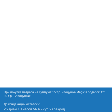
При покупке матраса на сумму от 15 т.р. - подушка Magic в подарок! От
30 т.р. - 2 подушки!
До конца акции осталось:
25 дней 10 часов 56 минут 53 секунд