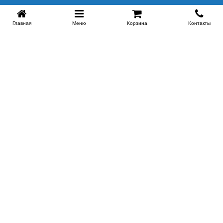
Главная
Меню
Корзина
Контакты
SPB-KROVATI.RU
+7 (812) 415-88-72
СПБ
+7 (495) 308-38-91
МСК
Работаем с 9:00 до 22:00 каждый Божий день :)
Заказать обратный звонок
ПРОИЗВОДИТЕЛИ КРОВАТЕЙ
Этажерка
Bennarti
Мир Матрасов