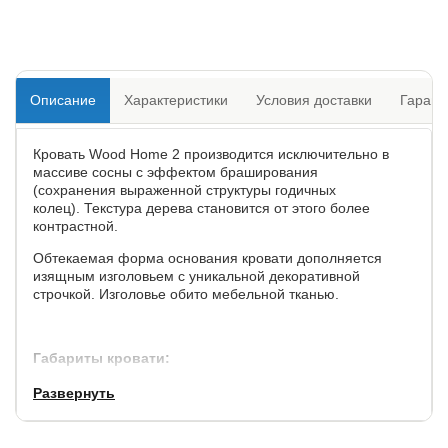
Описание
Характеристики
Условия доставки
Гарант
Кровать Wood Home 2 производится исключительно в
массиве сосны с эффектом браширования
(сохранения выраженной структуры годичных
колец). Текстура дерева становится от этого более
контрастной.
Обтекаемая форма основания кровати дополняется
изящным изголовьем с уникальной декоративной
строчкой. Изголовье обито мебельной тканью.
Габариты кровати:
Развернуть
по ширине,
по длине,
высота изголовья/изножья,
см.
см.
см.
+ 17
+ 6
106 / 36