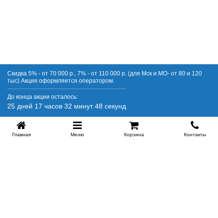
Скидка 5% - от 70 000 р., 7% - от 110 000 р. (для Мск и МО- от 80 и 120
тыс) Акция оформляется оператором.
До конца акции осталось:
25 дней 17 часов 32 минут 48 секунд
Главная
Меню
Корзина
Контакты
SPB-KROVATI.RU
+7 (812) 415-88-72
СПБ