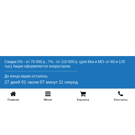
Скидка 5% - от 70 000 р., 7% - от 110 000 р. (для Мск и МО- от 80 и 120
тыс) Акция оформляется оператором.
До конца акции осталось:
27 дней 01 часов 07 минут 11 секунд
Главная
Меню
Корзина
Контакты
SPB-KROVATI.RU