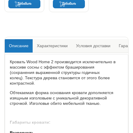
Добавить
Добавить
Описание
Характеристики
Условия доставки
Гарант
Кровать Wood Home 2 производится исключительно в
массиве сосны с эффектом браширования
(сохранения выраженной структуры годичных
колец). Текстура дерева становится от этого более
контрастной.
Обтекаемая форма основания кровати дополняется
изящным изголовьем с уникальной декоративной
строчкой. Изголовье обито мебельной тканью.
Габариты кровати:
Развернуть
по ширине,
по длине,
высота изголовья/изножья,