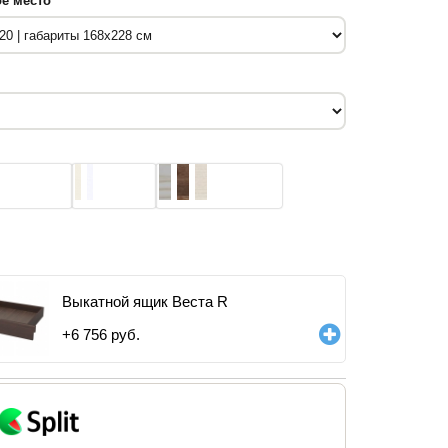
е место
Выкатной ящик Веста R
+
6 756
руб.