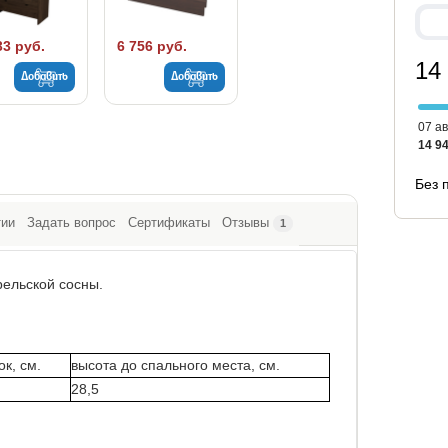
33 руб.
6 756 руб.
14
Добавить
Добавить
07 ав
14 94
Без 
тии
Задать вопрос
Сертификаты
Отзывы
1
рельской сосны.
к, см.
высота до спального места, см.
28,5