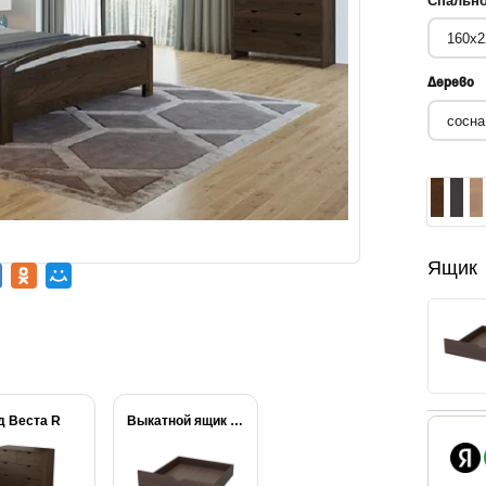
Спально
Дерево
Ящик
д Веста R
Выкатной ящик Веста...