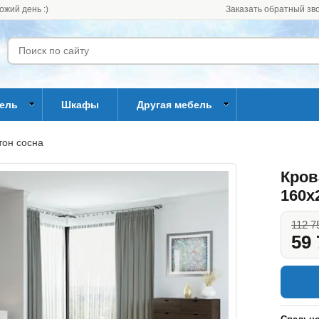
ожий день :)
Заказать обратный зв
бель
Шкафы
Другая мебель
тон сосна
Кров
160x
112 7
59 