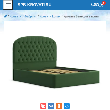
0
SPB-KROVATI.RU
/
Кровати
/
Фабрики
/
Кровати Lonax
/
Кровать Венеция в ткани