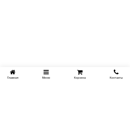
Купить в 1 клик
Главная
Меню
Корзина
Контакты
SPB-KROVATI.RU
+7 (812) 415-88-72
СПБ
+7 (495) 308-38-91
МСК