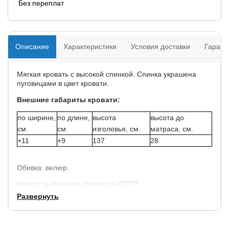
Без переплат
Описание
Характеристики
Условия доставки
Гарант
Мягкая кровать с высокой спинкой. Спинка украшена
пуговицами в цвет кровати.
Внешние габариты кровати:
по ширине,
по длине,
высота
высота до
см.
см.
изголовья, см.
матраса, см.
+11
+9
137
28
Обивка: велюр.
Каркас: мебельная фанера и ЛДСП
Развернуть
Фурнитура: Италия
Комплектуется ортопедической решеткой с ножками
(крепежные уголки у кровати служат стяжками, а не