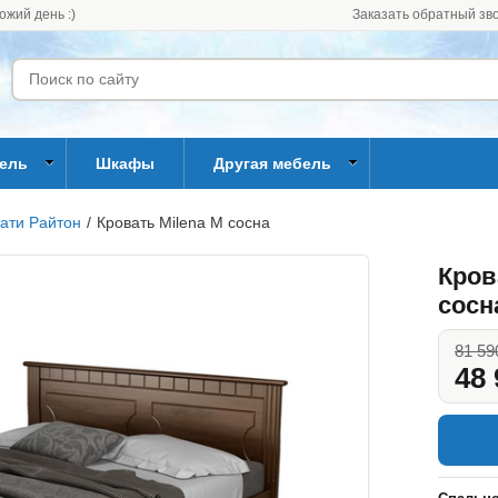
ожий день :)
Заказать обратный зв
бель
Шкафы
Другая мебель
ати Райтон
/
Кровать Milena М сосна
Кров
сосн
81 59
48 