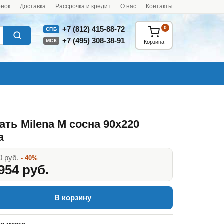
онок
Доставка
Рассрочка и кредит
О нас
Контакты
0
+7 (812) 415-88-72
СПБ
+7 (495) 308-38-91
МСК
Корзина
ать Milena М сосна 90x220
а
0 руб.
- 40%
954 руб.
В корзину