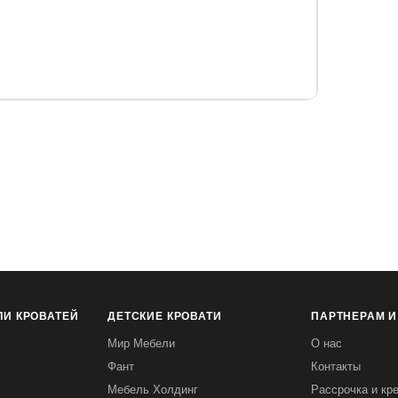
к, см.
высота до спального места, см.
м.
28
 сможете купить. проконсультировавшись с
комендуемых. Углубления для матраса составляет
бель: прикроватные тумбы и комод.
И КРОВАТЕЙ
ДЕТСКИЕ КРОВАТИ
ПАРТНЕРАМ И
Мир Мебели
О нас
Фант
Контакты
Мебель Холдинг
Рассрочка и кр