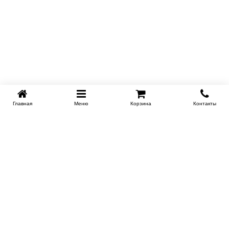
Главная
Меню
Корзина
Контакты
SPB-KROVATI.RU
+7 (812) 415-88-72
СПБ
+7 (495) 308-38-91
МСК
Работаем с 9:00 до 22:00 каждый Божий день :)