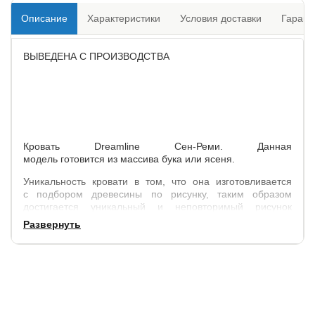
Описание
Характеристики
Условия доставки
Гарант
ВЫВЕДЕНА С ПРОИЗВОДСТВА
Кровать Dreamline Сен-Реми. Данная
модель готовится из массива бука или ясеня.
Уникальность кровати в том, что она изготовливается
с подбором древесины по рисунку, таким образом
достигается уникальный и неповторимый рисунок
древисины в каждом изделии.
Развернуть
После изготовления кровать покрыватеся лаком на
водной основе.
Габариты кровати: