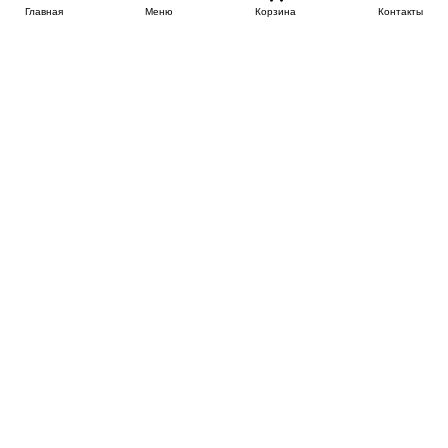
Главная
Меню
Корзина
Контакты
SPB-KROVATI.RU
+7 (812) 415-88-72
СПБ
+7 (495) 308-38-91
МСК
Работаем с 9:00 до 22:00 каждый Божий день :)
Заказать обратный звонок
ПРОИЗВОДИТЕЛИ КРОВАТЕЙ
Этажерка
Bennarti
Мир Матрасов
Орматек