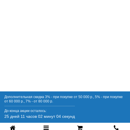
Какая гарантия предоставляется на кровать в
экокоже?
Гарантия на кровать Next Life 1 в экокожаной обивке
составляет от 1,5 до 2 лет в зависимости от категории
исполнения и выбранных опций. Все материалы
проходят строгий контроль качества и соответствуют
современным экологическим стандартам.
Дополнительная скидка 3% - при покупке от 50 000 р., 5% - при покупке
от 60 000 р., 7% - от 80 000 р.
До конца акции осталось:
25 дней 11 часов 02 минут 03 секунд