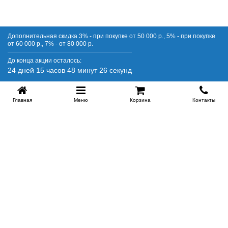
Дополнительная скидка 3% - при покупке от 50 000 р., 5% - при покупке
от 60 000 р., 7% - от 80 000 р.
До конца акции осталось:
24 дней 15 часов 48 минут 25 секунд
Главная
Меню
Корзина
Контакты
SPB-KROVATI.RU
+7 (812) 415-88-72
СПБ
+7 (495) 308-38-91
МСК
Работаем с 9:00 до 22:00 каждый Божий день :)
Заказать обратный звонок