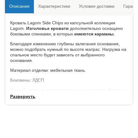
Описание
Характеристики
Условия доставки
Гарант
Кровать Lagom Side Chips из капсульной коллекции
Lagom.
Изголовье кровати
дополнительно оснащено
боковыми спинками, в которых
имеются карманы
.
Благодаря изменению глубины залегания основания,
можно подобрать нужный по высоте матрас. Нагрузка на
спальное место будет зависеть от выбранного
основания.
Материал отделки: мебельная ткань.
Боковины: ЛДСП
Угловой элемент кровати выполнен из массива березы, а
ножки из массива березы (по умолчанию) или дуба на
Развернуть
выбор.
Обратная сторона изголовья: спанбонд.
Внешние габариты кровати: