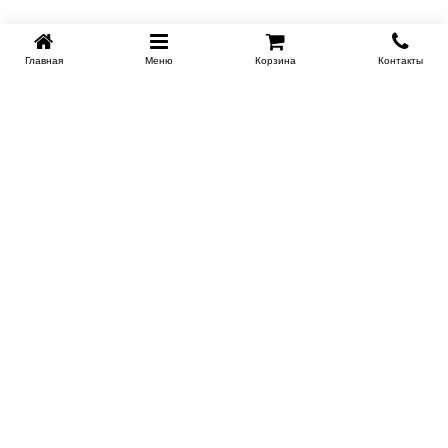
Главная
Меню
Корзина
Контакты
SPB-KROVATI.RU
+7 (812) 415-88-72
СПБ
+7 (495) 308-38-91
МСК
Работаем с 9:00 до 22:00 каждый Божий день :)
Заказать обратный звонок
ПРОИЗВОДИТЕЛИ КРОВАТЕЙ
Этажерка
Bennarti