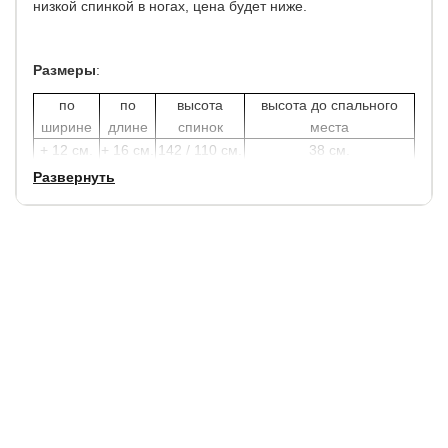
низкой спинкой в ногах, цена будет ниже.
Размеры
:
по
по
высота
высота до спального
ширине
длине
спинок
места
+ 12 см.
+ 16 см.
142 / 110 см.
38 см.
Развернуть
Кровати очень прочные и устойчивые. Металлический
каркас кровати настолько надёжен, что даже удар
молотком не приведет к её поломке.
Также металлическая кровать полностью экологична и
долговечна.
Ещё один немаловажный плюс – стойкость к
экстремальным температурам.
Ортопедическое металлическое основание с
березовыми ламелями и 4 ножками входит в стоимость.
*До 200 см. основание по-умолчанию неразборное. Для
размера 200х200 см. пятая нога посредине также входит