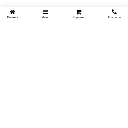
Главная
Меню
Корзина
Контакты
SPB-KROVATI.RU
+7 (812) 415-88-72
СПБ
+7 (495) 308-38-91
МСК
Работаем с 9:00 до 22:00 каждый Божий день :)
Заказать обратный звонок
ПРОИЗВОДИТЕЛИ КРОВАТЕЙ
Этажерка
Bennarti