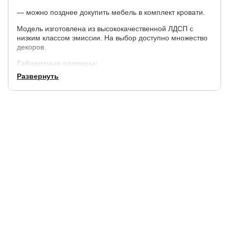
— можно позднее докупить мебель в комплект кровати.
Модель изготовлена из высококачественной ЛДСП с
низким классом эмиссии. На выбор доступно множество
декоров.
Габаритные размеры:
Развернуть
Ширина
Длина
Высота изголовья
+ 7 см
+ 12 см
80 см.
Высота боковины кровати 34 см.
Кроватное основание с упругими березовыми ламелями
специально создано, чтобы усиливать анатомический
эффект матраса. Продуманная конструкция позволяет
выдержать высокие нагрузки и сохранить на долгие годы
жесткость конструкции
Матрас в стоимость не входит, выбрать и заказать матрас
можно в нашем магазине.
Матрас притапливается в кровать на 5.5 см.