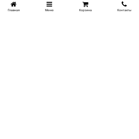
Главная
Меню
Корзина
Контакты
SPB-KROVATI.RU
+7 (812) 415-88-72
СПБ
+7 (495) 308-38-91
МСК
Работаем с 9:00 до 22:00 каждый Божий день :)
Заказать обратный звонок
ПРОИЗВОДИТЕЛИ КРОВАТЕЙ
Этажерка
Bennarti
Мир Матрасов