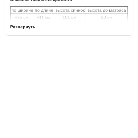
по ширине
по длине
высота спинок
высота до матраса
+25 см.
+11 см.
101 см.
28 см
Развернуть
Углубление под матрас: 11 см.
Просвет над полом 11 см., что позволяет облегчить
уборку под кроватью, в том числе роботом – пылесосом.
В комплект кровати включено кроватное основание.
Каркас основания производится из металла, а ламели -
из берёзы.
Полезная глубина ящика: 14 см.
Гарантия:
18 мес.
Срок службы кровати:
от 10 лет.
Долговечность и гарантия на подъёмные кровати
Как долго служит газлифт в кровати?