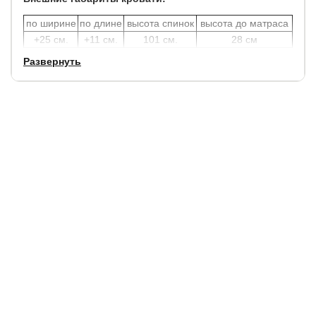
по ширине
по длине
высота спинок
высота до матраса
+25 см.
+11 см.
101 см.
28 см
Развернуть
Углубление под матрас: 11 см.
Просвет над полом 11 см., что позволяет облегчить
уборку под кроватью, в том числе роботом – пылесосом.
В комплект кровати включено кроватное основание.
Каркас основания производится из металла, а ламели -
из берёзы.
Полезная глубина ящика: 14 см.
Гарантия:
18 мес.
Срок службы кровати:
от 10 лет.
Долговечность и гарантия на подъёмные кровати
Как долго служит газлифт в кровати?