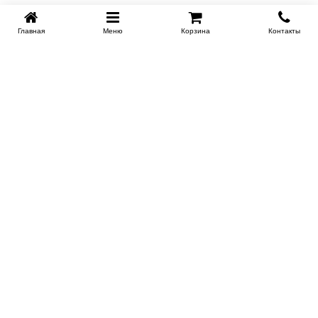
Главная
Меню
Корзина
Контакты
SPB-KROVATI.RU
+7 (812) 415-88-72
СПБ
+7 (495) 308-38-91
МСК
Работаем с 9:00 до 22:00 каждый Божий день :)
Заказать обратный звонок
ПРОИЗВОДИТЕЛИ КРОВАТЕЙ
Этажерка
Bennarti
Мир Матрасов