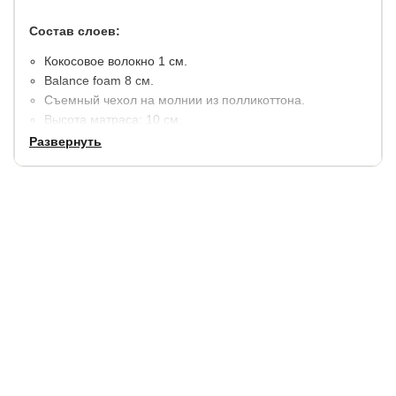
Состав слоев:
Кокосовое волокно 1 см.
​Balance foam 8 см.
Съемный чехол на молнии из полликоттона.
Высота матраса: 10 см.
Максимальная нагрузка на 1 спальное место 90 кг.
Развернуть
Гарантия:
2 года.