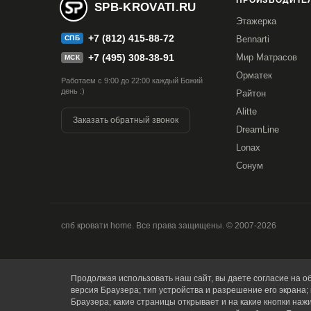
ПРОИЗВОДИТЕЛ
SPB-KROVATI.RU
Этажерка
+7 (812) 415-88-72
СПБ
Bennarti
+7 (495) 308-38-91
Мир Матрасов
МСК
Орматек
Работаем с 9:00 до 22:00 каждый Божий
день :)
Райтон
Alitte
Заказать обратный звонок
DreamLine
Lonax
Сонум
спб кровати home. Все права защищены. © 2007-2026
Продолжая использовать наш сайт, вы даете согласие на об
версия Браузера; тип устройства и разрешение его экрана; 
Браузера; какие страницы открывает и на какие кнопки наж