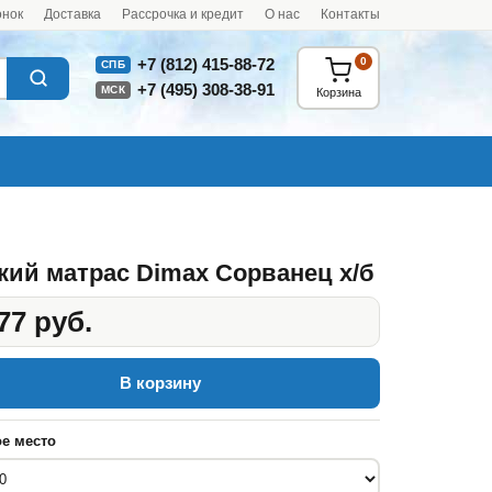
онок
Доставка
Рассрочка и кредит
О нас
Контакты
0
+7 (812) 415-88-72
СПБ
+7 (495) 308-38-91
МСК
Корзина
кий матрас Dimax Сорванец х/б
77 руб.
В корзину
е место