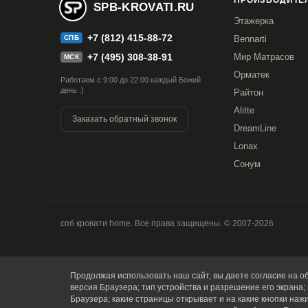
ПРОИЗВОДИТЕЛ
SPB-KROVATI.RU
Этажерка
+7 (812) 415-88-72
СПБ
Bennarti
+7 (495) 308-38-91
Мир Матрасов
МСК
Орматек
Работаем с 9:00 до 22:00 каждый Божий
день :)
Райтон
Alitte
Заказать обратный звонок
DreamLine
Lonax
Сонум
спб кровати home. Все права защищены. © 2007-2026
Продолжая использовать наш сайт, вы даете согласие на об
версия Браузера; тип устройства и разрешение его экрана; 
Браузера; какие страницы открывает и на какие кнопки наж