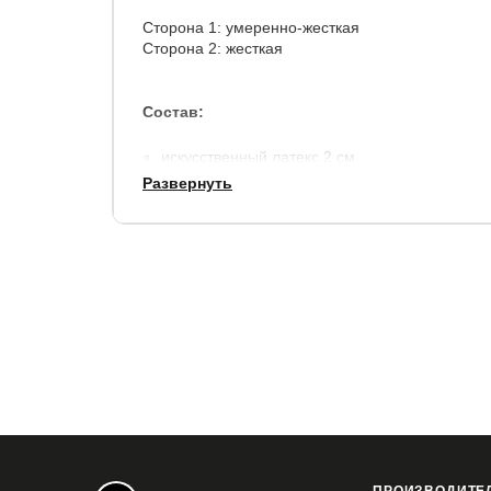
Сторона 1: умеренно-жесткая
Сторона 2: жесткая
Состав:
искусственный латекс 2 см.
латексированная кокосовая койра 2 см.
Развернуть
искусственный латекс 2 см.
латексированная кокосовая койра 2 см.
м
акс.нагрузка на место: 70 кг.
высота матраса: 9 см.
несъемный чехол: поликоттон с высоким сод
плотной широкой лентой (более надежная и 
съемными чехлами на молнии).
Гарантия
: 2 года.