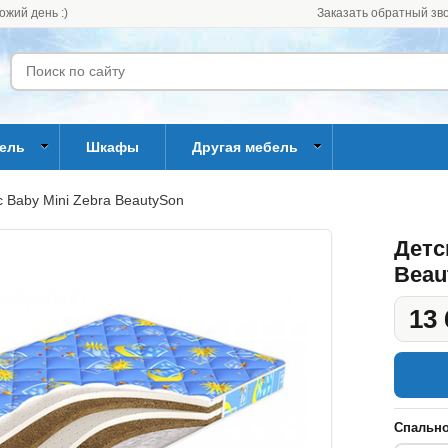
ожий день :)
Заказать обратный зв
бель
Шкафы
Другая мебель
 Baby Mini Zebra BeautySon
Детс
Beau
13 
Спально