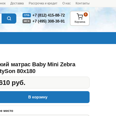
онок
Доставка
Рассрочка и кредит
О нас
Контакты
0
+7 (812) 415-88-72
СПБ
+7 (495) 308-38-91
МСК
Корзина
кий матрас Baby Mini Zebra
tySon 80x180
610 руб.
В корзину
е место