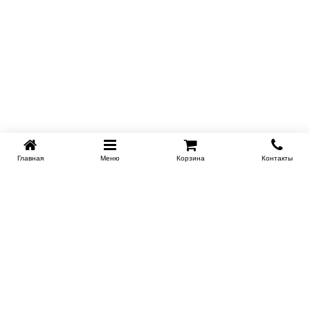
Главная
Меню
Корзина
Контакты
SPB-KROVATI.RU
+7 (812) 415-88-72
СПБ
+7 (495) 308-38-91
МСК
Работаем с 9:00 до 22:00 каждый Божий день :)