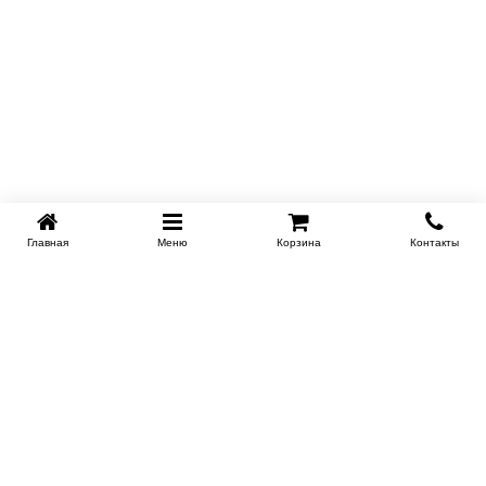
Главная
Меню
Корзина
Контакты
SPB-KROVATI.RU
+7 (812) 415-88-72
СПБ
+7 (495) 308-38-91
МСК
Работаем с 9:00 до 22:00 каждый Божий день :)