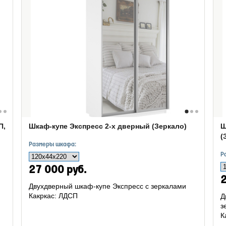
П,
Шкаф-купе Экспресс 2-х дверный (Зеркало)
Ш
(
Размеры шкафа:
Р
27 000 руб.
2
Двухдверный шкаф-купе Экспресс с зеркалами
Какркас: ЛДСП
Д
з
К