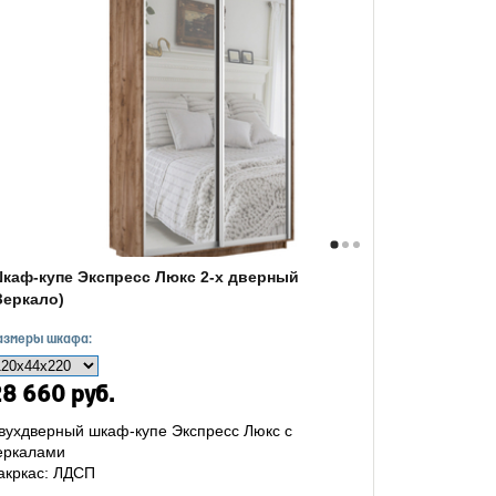
каф-купе Экспресс Люкс 2-х дверный
Зеркало)
азмеры шкафа:
8 660 руб.
вухдверный шкаф-купе Экспресс Люкс с
еркалами
акркас: ЛДСП