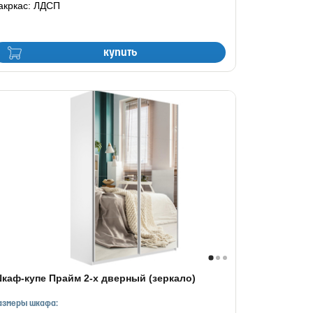
акркас: ЛДСП
купить
каф-купе Прайм 2-х дверный (зеркало)
азмеры шкафа: