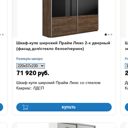
Шкаф-купе широкий Прайм Люкс 2-х дверный
Ш
(фасад дсп/стекло белое/черное)
з
Размеры шкафа:
Р
71 920 руб.
2
Шкаф-купе широкий Прайм Люкс со стеклом
Д
Какркас: ЛДСП
К
купить