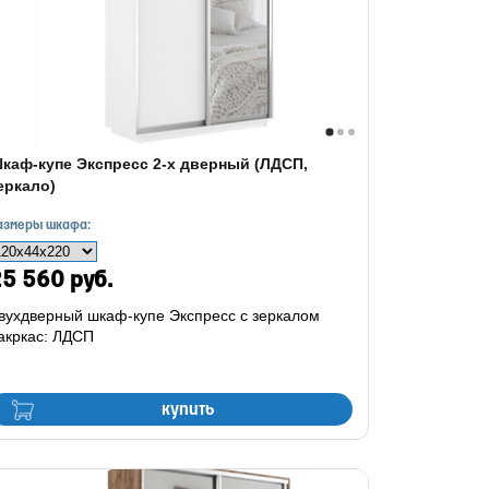
каф-купе Экспресс 2-х дверный (ЛДСП,
еркало)
азмеры шкафа:
5 560 руб.
вухдверный шкаф-купе Экспресс с зеркалом
акркас: ЛДСП
купить