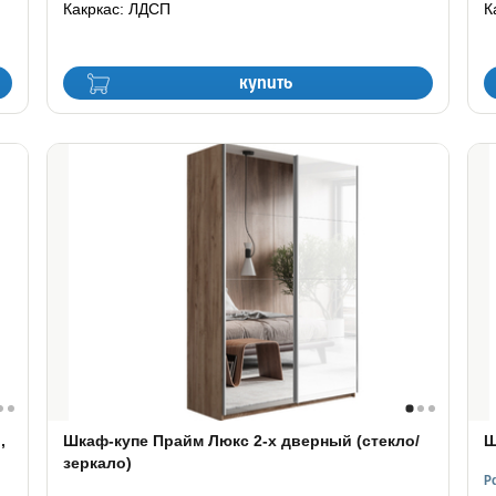
Какркас: ЛДСП
К
купить
,
Шкаф-купе Прайм Люкс 2-х дверный (стекло/
Ш
зеркало)
Р