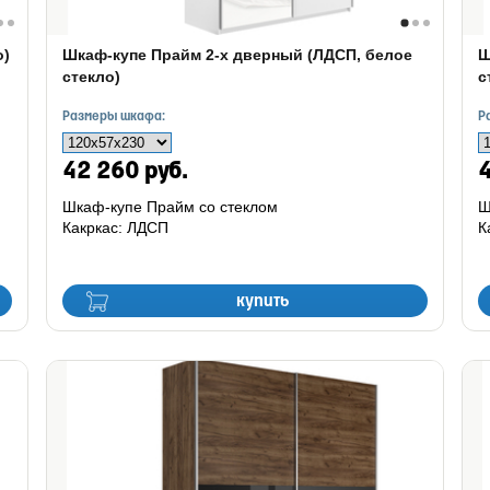
о)
Шкаф-купе Прайм 2-х дверный (ЛДСП, белое
Ш
стекло)
с
Размеры шкафа:
Р
42 260 руб.
4
Шкаф-купе Прайм со стеклом
Ш
Какркас: ЛДСП
К
купить