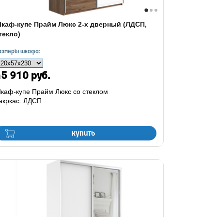
каф-купе Прайм Люкс 2-х дверный (ЛДСП,
текло)
азмеры шкафа:
5 910 руб.
каф-купе Прайм Люкс со стеклом
акркас: ЛДСП
купить