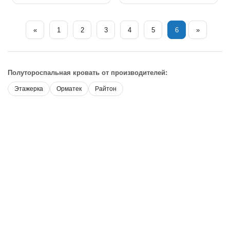
«
1
2
3
4
5
6
»
Полутороспальная кровать от производителей:
Этажерка
Орматек
Райтон