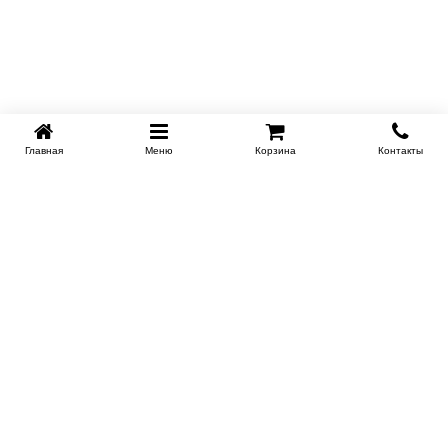
Главная
Меню
Корзина
Контакты
SPB-KROVATI.RU
+7 (812) 415-88-72
СПБ
+7 (495) 308-38-91
МСК
Работаем с 9:00 до 22:00 каждый Божий день :)
Заказать обратный звонок