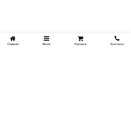
Главная
Меню
Корзина
Контакты
SPB-KROVATI.RU
+7 (812) 415-88-72
СПБ
+7 (495) 308-38-91
МСК
Работаем с 9:00 до 22:00 каждый Божий день :)
Заказать обратный звонок