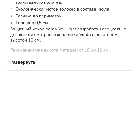
трикотажного полотна.
Экологически чистое волокно в составе чехла.
Резинка по периметру.
Толщина 0,5 см.
Защитный чехол Verda Veil Light разработан специально
для высоких матрасов коллекции Verda с евротопом
высотой 10 см.
Рекомендуемая высота матраса: от 10 до 12 см.
Развернуть
Гарантия: 1 год.
Срок службы: 5 лет.
Купить в 1 клик