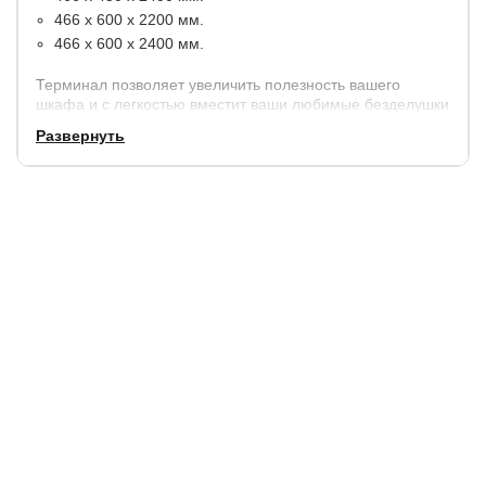
466 х 600 х 2200 мм.
466 х 600 х 2400 мм.
Терминал позволяет увеличить полезность вашего
шкафа и с легкостью вместит ваши любимые безделушки
и цветы.
Развернуть
Этот угловой терминал выпускается в нескольких
цветовых решениях.
Гарантия
1 год.
Купить в 1 клик