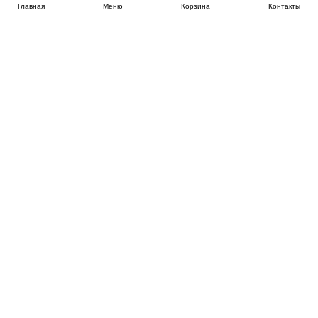
Главная
Меню
Корзина
Контакты
SPB-KROVATI.RU
+7 (812) 415-88-72
СПБ
+7 (495) 308-38-91
МСК
Работаем с 9:00 до 22:00 каждый Божий день :)
Заказать обратный звонок
ПРОИЗВОДИТЕЛИ КРОВАТЕЙ
Этажерка
Bennarti
Мир Матрасов
Орматек