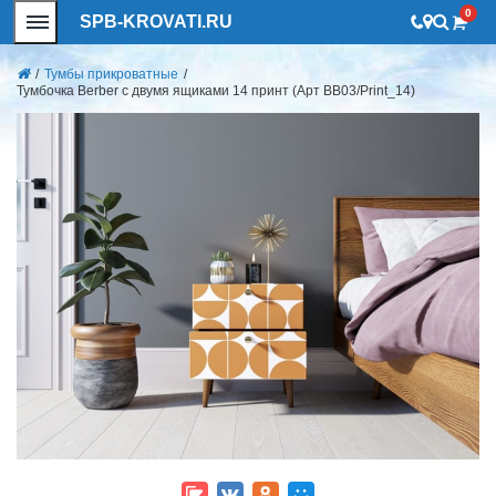
0
SPB-KROVATI.RU
/
Тумбы прикроватные
/
Тумбочка Berber с двумя ящиками 14 принт (Арт BB03/Print_14)