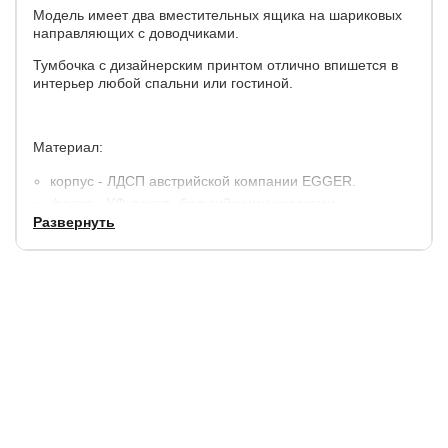
Модель имеет два вместительных ящика на шариковых
направляющих с доводчиками.
Тумбочка с дизайнерским принтом отлично впишется в
интерьер любой спальни или гостиной.
Материал:
корпус - ЛДСП австрийской компании EGGER.
фасад - УФ-печать бельгийскими красками.
Развернуть
ножки - массив ясеня.
Размеры тумбы:
Ширина.см
Глубина, см
Высота, см
40
35
50
Гарантия
2 года.