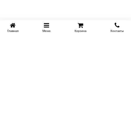
Главная
Меню
Корзина
Контакты
SPB-KROVATI.RU
+7 (812) 415-88-72
СПБ
+7 (495) 308-38-91
МСК
Работаем с 9:00 до 22:00 каждый Божий день :)
Заказать обратный звонок
ПРОИЗВОДИТЕЛИ КРОВАТЕЙ
Этажерка