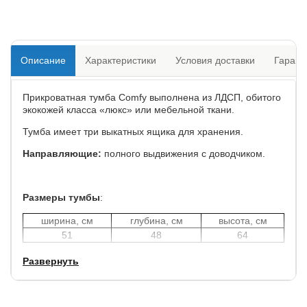
Описание
Характеристики
Условия доставки
Гарант
Прикроватная тумба Comfy выполнена из ЛДСП, обитого
экокожей класса «люкс» или мебельной ткани.
Тумба имеет три выкатных ящика для хранения.
Направляющие:
полного выдвижения с доводчиком.
Размеры тумбы
:
ширина, см
глубина, см
высота, см
51
48
64
Развернуть
Отлично подходит к кроватям серии Life и Nuvola.
Идеально сочетается с комодом Comfy.
Отдельно можно докупить стекло, чтобы защитить