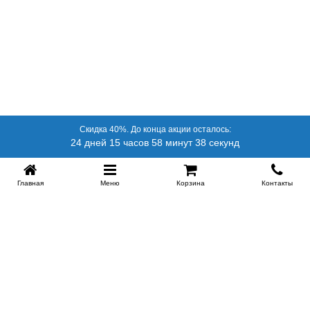
Скидка 40%. До конца акции осталось:
24 дней 15 часов 58 минут 37 секунд
Главная
Меню
Корзина
Контакты
SPB-KROVATI.RU
+7 (812) 415-88-72
СПБ
+7 (495) 308-38-91
МСК