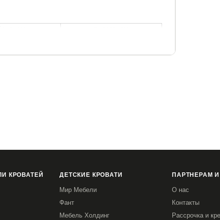
бина, см
высота, см
53
56
ватям Megapolis.
И КРОВАТЕЙ
ДЕТСКИЕ КРОВАТИ
ПАРТНЕРАМ И
Мир Мебели
О нас
Фант
Контакты
Мебель Холдинг
Рассрочка и кр