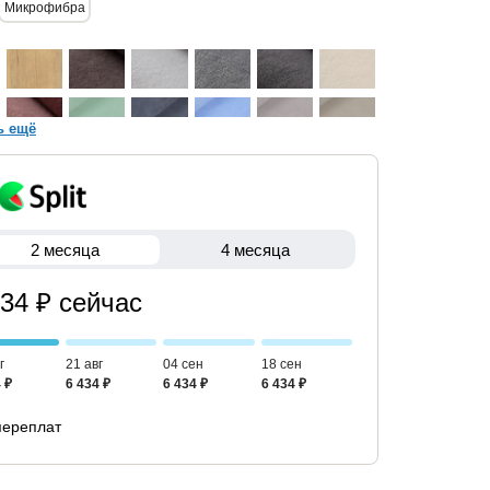
Микрофибра
ь ещё
2 месяца
4 месяца
434 ₽ сейчас
г
21 авг
04 сен
18 сен
 ₽
6 434 ₽
6 434 ₽
6 434 ₽
переплат