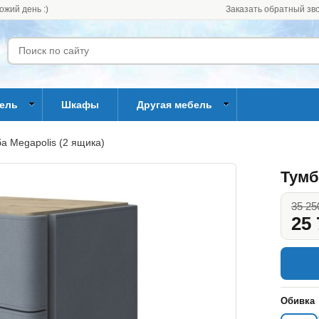
ожий день :)
Заказать обратный зв
бель
Шкафы
Другая мебель
а Megapolis (2 ящика)
Тумб
35 25
25 
Обивка