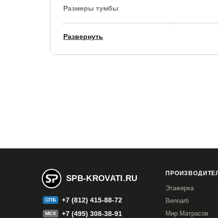
Размеры тумбы
:
ширина, см
глу
Развернуть
51
Прекрасно подходит к мягким интерьерным кро
Гарантия:
7 года.
Срок службы:
7 лет.
.
ПРОИЗВОДИТЕЛ
SPB-KROVATI.RU
Этажерка
+7 (812) 415-88-72
СПБ
Bennarti
+7 (495) 308-38-91
Мир Матрасов
МСК