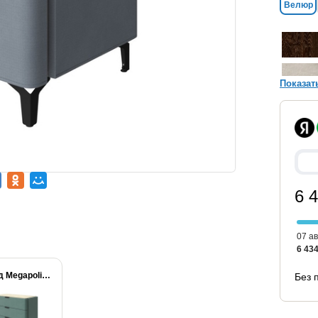
Велюр
Показат
6 
07 ав
6 434
Комод Megapolis (3...
Без 