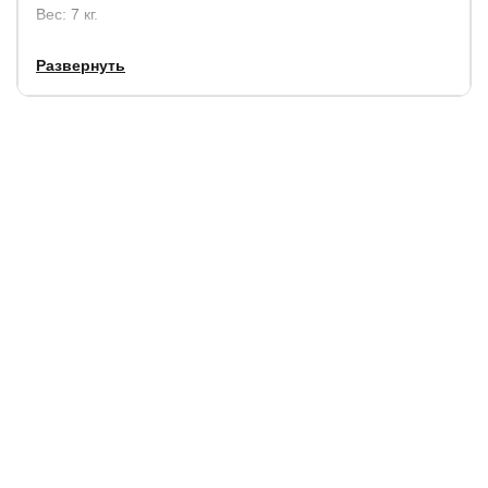
Вес: 7 кг.
Развернуть
Столешница тумбы из массива ясеня цвета орех.
Фурнитура - латунь. Изделие покрывается итальянскими
лакокрасочными материалами Sayerlack.
Цвета:
бежевый, голубой, лаванда, венге (при заказе
можно указать в комментарии)
Гарантия:
2 года