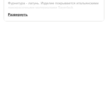
Фурнитура - латунь. Изделие покрывается итальянскими
лакокрасочными материалами Sayerlack.
Развернуть
Гарантия:
2 года