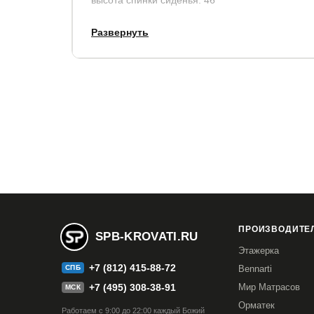
Материал:
Развернуть
каркас: металл
ножки: металл
сиденье: пластик
Цвет:
обивка: черный
каркас: черный
ножки: черный
Гарантия
:12 месяцев
ПРОИЗВОДИТЕЛ
SPB-KROVATI.RU
Этажерка
+7 (812) 415-88-72
СПБ
Bennarti
+7 (495) 308-38-91
Мир Матрасов
МСК
Орматек
Работаем с 9:00 до 22:00 каждый Божий