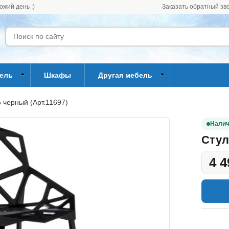
ожий день :)
Заказать обратный зв
бель
Шкафы
Другая мебель
 черный (Арт.11697)
Налич
Стул
4 4