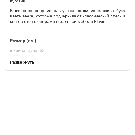
пуговиц.
В качестве опор используются ножки из массива бука
цвета венге, которые подчеркивают классический стиль и
сочетаются с опорами остальной мебели Flavio.
Размер (см.):
ширина стула: 53
глубина стула:
высота стула: 98
Развернуть
Материал:
каркас: ДСП, фанера
ножки: массив бука
обивка: ткань или экокожа
Стул поставляется в собранном виде (спинка и сидение
с опорами)
Задняя часть спинки выполнена из основного материала,