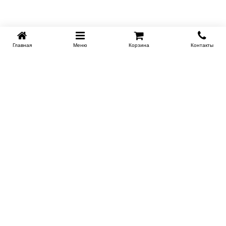
Главная
Меню
Корзина
Контакты
SPB-KROVATI.RU
+7 (812) 415-88-72
СПБ
+7 (495) 308-38-91
МСК
Работаем с 9:00 до 22:00 каждый Божий день :)
Заказать обратный звонок
ПРОИЗВОДИТЕЛИ КРОВАТЕЙ
Этажерка