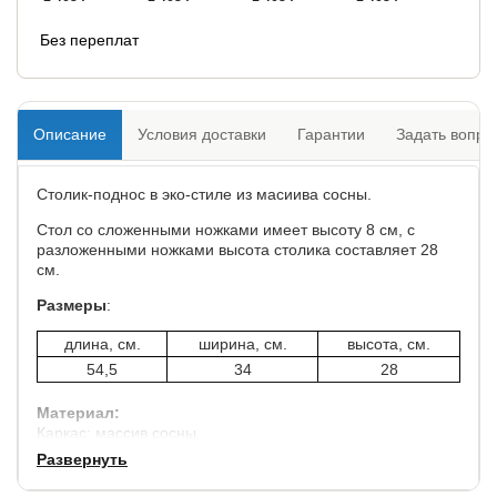
Без переплат
Описание
Условия доставки
Гарантии
Задать вопро
Столик-поднос в эко-стиле из масиива сосны.
Стол со сложенными ножками имеет высоту 8 см, с
разложенными ножками высота столика составляет 28
см.
Размеры
:
длина, см.
ширина, см.
высота, см.
54,5
34
28
Материал:
Каркас: массив сосны.
Ножки: массив сосны.
Развернуть
Столешница: массив сосны.