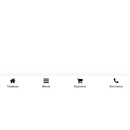
Главная
Меню
Корзина
Контакты
SPB-KROVATI.RU
+7 (812) 415-88-72
СПБ