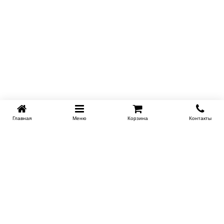
Главная
Меню
Корзина
Контакты
SPB-KROVATI.RU
+7 (812) 415-88-72
СПБ
+7 (495) 308-38-91
МСК
Работаем с 9:00 до 22:00 каждый Божий день :)