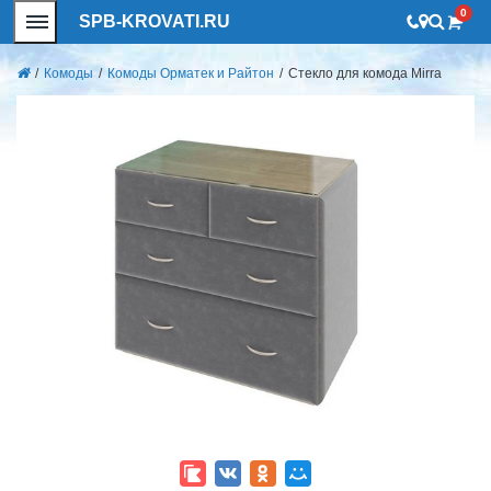
0
SPB-KROVATI.RU
/
Комоды
/
Комоды Орматек и Райтон
/
Стекло для комода Mirra