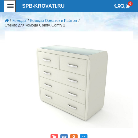
0
SPB-KROVATI.RU
/
Комоды
/
Комоды Орматек и Райтон
/
Стекло для комода Comfy, Comfy 2