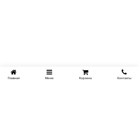
Главная
Меню
Корзина
Контакты
SPB-KROVATI.RU
+7 (812) 415-88-72
СПБ
+7 (495) 308-38-91
МСК