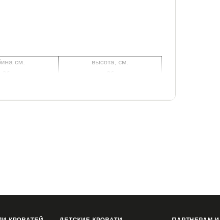
бина см.
высота, см.
36
36
тизатором (Австрия)