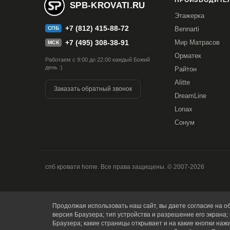
ПРОИЗВОДИТЕЛ
SPB-KROVATI.RU
Этажерка
+7 (812) 415-88-72
СПБ
Bennarti
+7 (495) 308-38-91
Мир Матрасов
МСК
Орматек
Работаем с 9:00 до 22:00 каждый Божий
день :)
Райтон
Alitte
Заказать обратный звонок
DreamLine
Lonax
Сонум
спб кровати home. Все права защищены. © 2007-2026
Продолжая использовать наш сайт, вы даете согласие на об
версия Браузера; тип устройства и разрешение его экрана; 
Браузера; какие страницы открывает и на какие кнопки наж