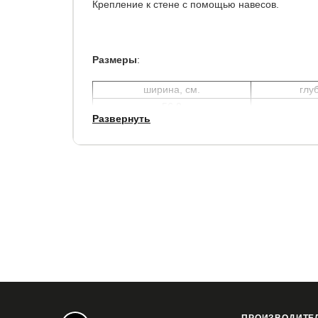
Крепление к стене с помощью навесов.
Размеры
:
ширина, см.
глу
56.8
Развернуть
Материалы
Фурнитура:
- ручки пластик
- петли MDL Blum вкладные в комплекте с амор
Корпус и фасады:
ЛДСП 16 мм
Гарантия
: 1 год.