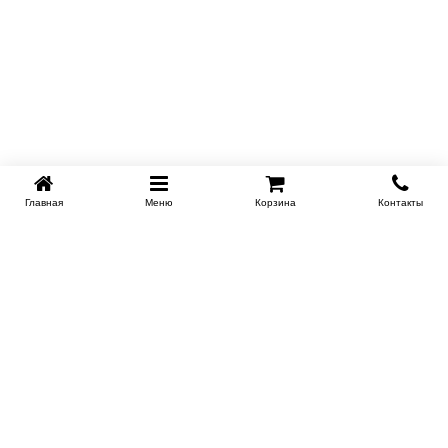
Главная
Меню
Корзина
Контакты
SPB-KROVATI.RU
+7 (812) 415-88-72
СПБ
+7 (495) 308-38-91
МСК
Работаем с 9:00 до 22:00 каждый Божий день :)