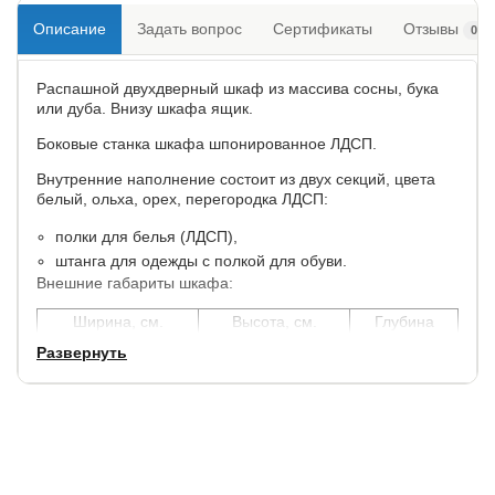
Описание
Задать вопрос
Сертификаты
Отзывы
0
Распашной двухдверный шкаф из массива сосны, бука
или дуба. Внизу шкафа ящик.
Боковые станка шкафа шпонированное ЛДСП.
Внутренние наполнение состоит из двух секций, цвета
белый, ольха, орех, перегородка ЛДСП:
полки для белья (ЛДСП),
штанга для одежды с полкой для обуви.
Внешние габариты шкафа:
Ширина, см.
Высота, см.
Глубина
92
213
64
Развернуть
Нестандартные размеры шкафа не возможны.
Данный шкаф выполнен путем фрезеровки поверхности
Это придает распашному шкафу объёмность и
добротность. И тот момент, что данный шкаф изготовлен