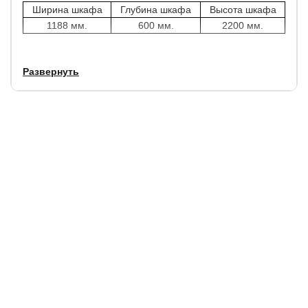
Ширина шкафа
Глубина шкафа
Высота шкафа
1188 мм.
600 мм.
2200 мм.
Цветовое решение внутреннего и внешнего исполнения
Развернуть
шкафа отличается.
Задняя стенка шкафа белого цвета для светлых шкафов,
черного цвета - для темных.
Гарантия
: 1 год.
Срок службы
: 10 лет.