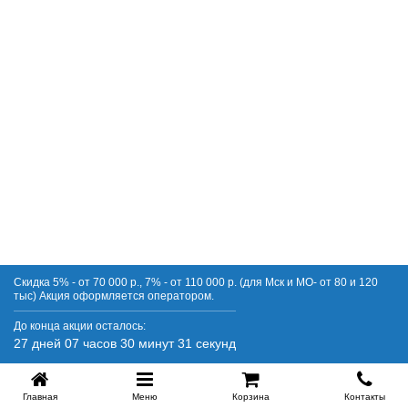
Купить в 1 клик
Скидка 5% - от 70 000 р., 7% - от 110 000 р. (для Мск и МО- от 80 и 120
тыс) Акция оформляется оператором.
До конца акции осталось:
27 дней 07 часов 30 минут 30 секунд
Главная
Меню
Корзина
Контакты