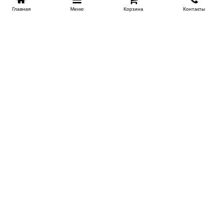
Главная
Меню
Корзина
Контакты
SPB-KROVATI.RU
+7 (812) 415-88-72
СПБ
+7 (495) 308-38-91
МСК
Работаем с 9:00 до 22:00 каждый Божий день :)
Заказать обратный звонок
ПРОИЗВОДИТЕЛИ КРОВАТЕЙ
Этажерка
Bennarti
Мир Матрасов
Орматек